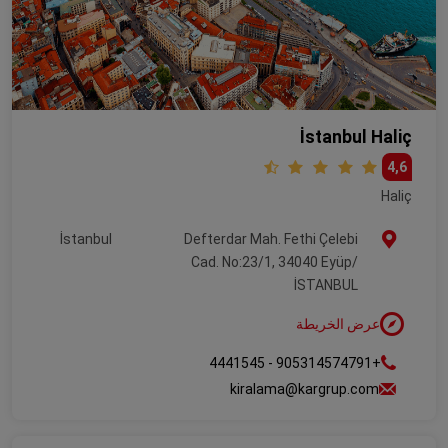
İstanbul Haliç
4,6
Haliç
İstanbul
Defterdar Mah. Fethi Çelebi
Cad. No:23/1, 34040 Eyüp/
İSTANBUL
عرض الخريطة
+905314574791 - 4441545
kiralama@kargrup.com