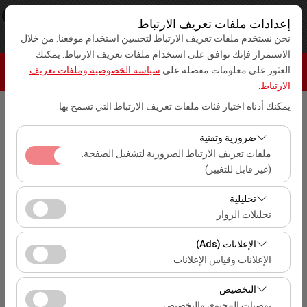
×
Kar Rent A Car
إعدادات ملفات تعريف الارتباط
رأي
www.karrentacar.com.tr
حر - In Google Play
نحن نستخدم ملفات تعريف الارتباط لتحسين استخدام موقعنا. من خلال
الاستمرار فإنك توافق على استخدام ملفات تعريف الارتباط. يمكنك
العثور على معلومات مفصلة على
سياسة الخصوصية وملفات تعريف
الارتباط
.
يمكنك أدناه اختيار فئات ملفات تعريف الارتباط التي تسمح بها.
بيك اب الموقع
ضرورية وتقنية
İstanbul Haliç
ملفات تعريف الارتباط الضرورية لتشغيل الصفحة.
(غير قابل للتغيير)
تحديد موقع مختلف الانزال
تعد ملفات تعريف الارتباط هذه ضرورية لعمل الموقع بشكل
تحليلية
صحيح، والأمان، وإدارة الجلسات، والوظائف الأساسية. لا يمكن
تحليلات الزوار
تاريخ الالتقاط والوقت
تعطيلها.
تتيح لنا ملفات تعريف الارتباط هذه تحليل كيفية استخدام موقعنا
10:00
الإعلانات (Ads)
(عدد الزوار، الصفحات الأكثر زيارة، سلوك المستخدمين).
الإعلانات وقياس الإعلانات
تُستخدم هذه البيانات لقياس أداء الموقع وتحسين تجربة
تاريخ العودة والوقت
تتيح لنا ملفات تعريف الارتباط هذه عرض إعلانات مخصصة
المستخدم بشكل مستمر.
التخصيص
تتناسب مع اهتماماتك وقياس فعالية حملاتنا الإعلانية (عدد مرات
10:00
توصيات المحتوى والتخصيص