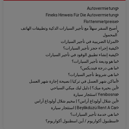
Autovermietung
Fineks Hinweis Für Die Autovermietung
Flottenmietpreise
أصبح السفر سهلاً مع تأجير السيارات الذكية وتطبيقات الهاتف
المحمول
المزايا الضريبية في تأجير السيارات
كيفية إجراء حجز تأجير السيارات؟
كيفية إنشاء تطبيق الوقود في تأجير السيارات
ما هو وديعة تأجير السيارات؟
ما هي درجة فينديكس؟
ما هي شروط تأجير السيارات؟
أماكن شهر العسل في تركيا | نصيحة إجازة شهر العسل
أين بحيرة ميك؟ | دليل ليك ميكي السياحي
Yenibosna استئجار سيارة
أين شلال أولوداغ أراس؟ | مخيم شلال أولوداغ أراس
Beylikdüzü Rent A Car | استئجار سيارة
ما هي خدمة تأجير السيارات؟
اسطنبول أكواريوم / أين اسطنبول أكواريوم؟