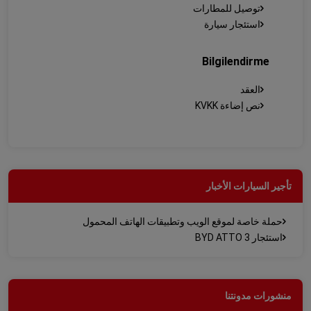
توصيل للمطارات
استئجار سيارة
Bilgilendirme
العقد
نص إضاءة KVKK
تأجير السيارات الأخبار
حملة خاصة لموقع الويب وتطبيقات الهاتف المحمول
استئجار BYD ATTO 3
منشورات مدونتنا