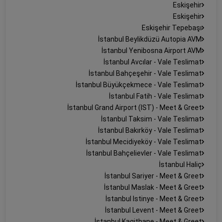
Eskişehir
Eskişehir
Eskişehir Tepebaşı
İstanbul Beylikdüzü Autopia AVM
İstanbul Yenibosna Airport AVM
İstanbul Avcılar - Vale Teslimat
İstanbul Bahçeşehir - Vale Teslimat
İstanbul Büyükçekmece - Vale Teslimat
İstanbul Fatih - Vale Teslimat
İstanbul Grand Airport (IST) - Meet & Greet
İstanbul Taksim - Vale Teslimat
İstanbul Bakırköy - Vale Teslimat
İstanbul Mecidiyeköy - Vale Teslimat
İstanbul Bahçelievler - Vale Teslimat
İstanbul Haliç
İstanbul Sariyer - Meet & Greet
İstanbul Maslak - Meet & Greet
İstanbul Istinye - Meet & Greet
İstanbul Levent - Meet & Greet
İstanbul Kagithane - Meet & Greet