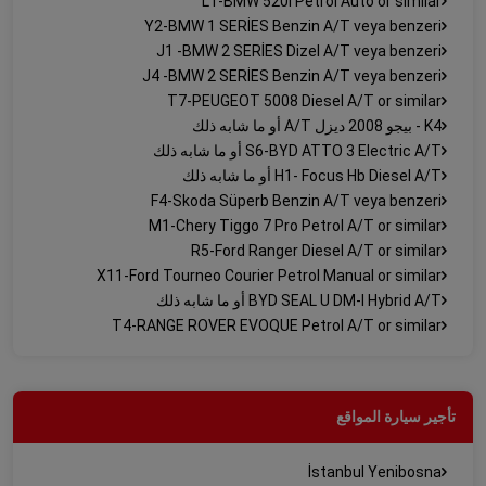
L1-BMW 520i Petrol Auto or similar
Y2-BMW 1 SERİES Benzin A/T veya benzeri
J1 -BMW 2 SERİES Dizel A/T veya benzeri
J4 -BMW 2 SERİES Benzin A/T veya benzeri
T7-PEUGEOT 5008 Diesel A/T or similar
K4 - بيجو 2008 ديزل A/T أو ما شابه ذلك
S6-BYD ATTO 3 Electric A/T أو ما شابه ذلك
H1- Focus Hb Diesel A/T أو ما شابه ذلك
F4-Skoda Süperb Benzin A/T veya benzeri
M1-Chery Tiggo 7 Pro Petrol A/T or similar
R5-Ford Ranger Diesel A/T or similar
X11-Ford Tourneo Courier Petrol Manual or similar
BYD SEAL U DM-I Hybrid A/T أو ما شابه ذلك
T4-RANGE ROVER EVOQUE Petrol A/T or similar
تأجير سيارة المواقع
İstanbul Yenibosna