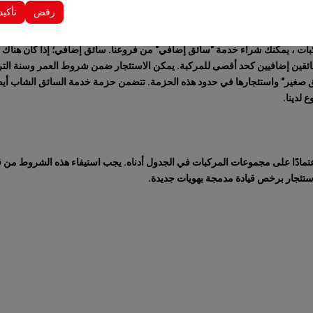
دات الأخرى.
رفض
تأكيد
والتسليم استخدام السيارة التي استأجرتها. لا يوجد ضمان ضد الأضرار التي قد
كبات ، يمكنك شراء خدمة "سائق إضافي" من فروعنا. سائق إضافي؛ إذا كان هن
 يستأجر السيارة ، فيجب شراؤها. يمكن تحديد 5 سائقين إضافيين كحد أقصى للمركبة. يمكن الاستئجار ضمن شرو
 صغير" واستئجارها في حدود هذه الحزمة. تتضمن حزمة خدمة السائق الشاب أي
لدينا.
اعتمادًا على مجموعات المركبات في الجدول أدناه. يجب استيفاء هذه الشروط من 