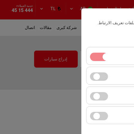
خدمة العملاءr
تسجيل الدخول
TL
AR
444 15 45
فات تعريف الارتباط.
لأسطول
تأجير المواقع
أخبار
شركة كبرى
مقالات
اتصال
10:00
إدراج سيارات
ساسية. لا يمكن تعطيلها.
ك المستخدمين). تُستخدم
لانية (عدد مرات الظهور،
ت واجهة المستخدم،