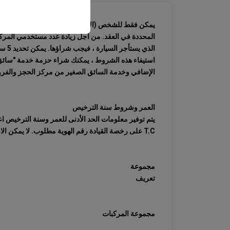
وتفضيلات اللغة، والإعدا
يمكن فقط للشخص (الأشخاص) المحددين في نموذج العقد 
المحددة في العقد. من أجل زيادة عدد مستخدمي المر
الذي
استيفاء هذه الشروط ، يمكنك شراء حزمة خدمة "سائق
الإضافي وخدمة السائق الصغير من مركز الحجز والفروع 
العمر وشروط سنة الترخيص
يتم توفير معلومات الحد الأدنى للعمر وسنة الترخيص 
T.C على رخصة القيادة رقم الهوية مطلوب. لا يمكن الاستئجار برخص قيادة مدمجة بهويات جديدة.
مجموعة
تعريف
مجموعة المركبات