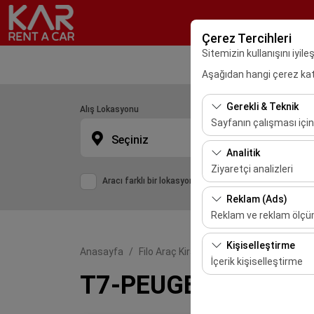
Çerez Tercihleri
Sitemizin kullanışını iyil
Aşağıdan hangi çerez kateg
Gerekli & Teknik
Alış Lokasyonu
Sayfanın çalışması için
Seçiniz
Bu çerezler sitenin doğr
Analitik
bırakılamaz.
Ziyaretçi analizleri
Aracı farklı bir lokasyona bırakacağım
Bu çerezler, sitemizin na
Reklam (Ads)
etmemizi sağlar. Bu veri
Reklam ve reklam ölç
kullanılır.
Bu çerezler, size ilgi 
Kişiselleştirme
Anasayfa
Filo Araç Kiralama
T7-PEUGEOT 5008
etkinliğini (gösterim sa
İçerik kişiselleştirme
T7-PEUGEOT 5008 Di
Bu çerezler, kullanıcı a
deneyiminizin tutarlılığı