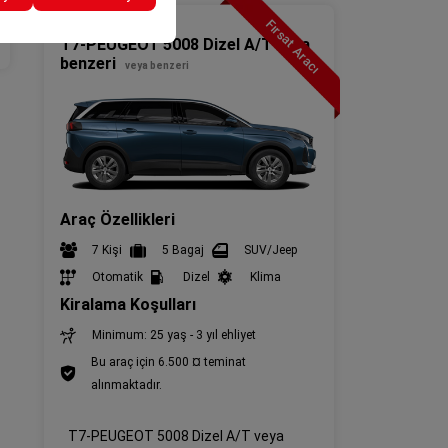
Fırsat Aracı
SUV(4x2)
T7-PEUGEOT 5008 Dizel A/T veya
benzeri
veya benzeri
Araç Özellikleri
7 Kişi
5 Bagaj
SUV/Jeep
Otomatik
Dizel
Klima
Kiralama Koşulları
Minimum: 25 yaş - 3 yıl ehliyet
Bu araç için 6.500 ¤ teminat
alınmaktadır.
T7-PEUGEOT 5008 Dizel A/T veya