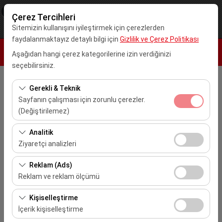
×
Kar Rent A Car
Çerez Tercihleri
Görüntüle
www.karrentacar.com.tr
Sitemizin kullanışını iyileştirmek için çerezlerden
Ücretsiz - In Google Play
faydalanmaktayız detaylı bilgi için
Gizlilik ve Çerez Politikası
Aşağıdan hangi çerez kategorilerine izin verdiğinizi
seçebilirsiniz.
Alış Lokasyonu
Gerekli & Teknik
Sayfanın çalışması için zorunlu çerezler.
Seçiniz
(Değiştirilemez)
Bu çerezler sitenin doğru şekilde çalışması, güvenlik,
Analitik
Aracı farklı bir lokasyona bırakacağım
oturum yönetimi ve temel işlevler için gereklidir. Devre
Ziyaretçi analizleri
dışı bırakılamaz.
Alış Tarih & Saat
Bu çerezler, sitemizin nasıl kullanıldığını (ziyaretçi sayısı,
Reklam (Ads)
en çok ziyaret edilen sayfalar, kullanıcı davranışları)
10:00
Reklam ve reklam ölçümü
analiz etmemizi sağlar. Bu veriler, web sitesi
Bu çerezler, size ilgi alanlarınıza uygun kişiselleştirilmiş
performansını ölçmek ve kullanıcı deneyimini sürekli
Kişiselleştirme
Bırakış Tarih & Saat
reklamlar göstermemize ve reklam kampanyalarımızın
iyileştirmek için kullanılır.
İçerik kişiselleştirme
etkinliğini (gösterim sayısı, tıklama oranı) ölçmemize
10:00