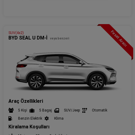
Fırsat Aracı
SUV(4x2)
BYD SEAL U DM-İ
veya benzeri
Araç Özellikleri
5 Kişi
5 Bagaj
SUV/Jeep
Otomatik
Benzin Elektrik
Klima
Kiralama Koşulları