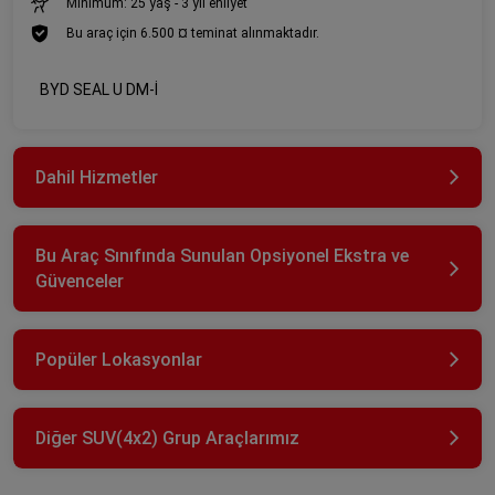
Minimum: 25 yaş - 3 yıl ehliyet
Bu araç için 6.500 ¤ teminat alınmaktadır.
BYD SEAL U DM-İ
Dahil Hizmetler
Bu Araç Sınıfında Sunulan Opsiyonel Ekstra ve
Güvenceler
Popüler Lokasyonlar
Diğer SUV(4x2) Grup Araçlarımız