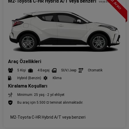
Fırsat Aracı
M2-Toyota C-HR Hybrid A/T veya benzeri
veya benzeri
Araç Özellikleri
5 Kişi
4 Bagaj
SUV/Jeep
Otomatik
Hybrid (Benzin)
Klima
Kiralama Koşulları
Minimum: 25 yaş - 2 yıl ehliyet
Bu araç için 5.500 ¤ teminat alınmaktadır.
M2-Toyota C-HR Hybrid A/T veya benzeri