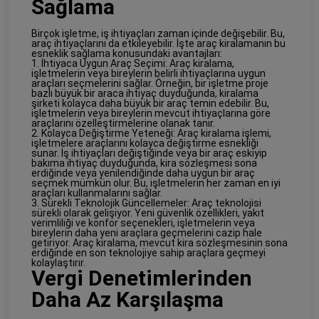
Sağlama
Birçok işletme, iş ihtiyaçları zaman içinde değişebilir. Bu,
araç ihtiyaçlarını da etkileyebilir. İşte araç kiralamanın bu
esneklik sağlama konusundaki avantajları:
1. İhtiyaca Uygun Araç Seçimi: Araç kiralama,
işletmelerin veya bireylerin belirli ihtiyaçlarına uygun
araçları seçmelerini sağlar. Örneğin, bir işletme proje
bazlı büyük bir araca ihtiyaç duyduğunda, kiralama
şirketi kolayca daha büyük bir araç temin edebilir. Bu,
işletmelerin veya bireylerin mevcut ihtiyaçlarına göre
araçlarını özelleştirmelerine olanak tanır.
2. Kolayca Değiştirme Yeteneği: Araç kiralama işlemi,
işletmelere araçlarını kolayca değiştirme esnekliği
sunar. İş ihtiyaçları değiştiğinde veya bir araç eskiyip
bakıma ihtiyaç duyduğunda, kira sözleşmesi sona
erdiğinde veya yenilendiğinde daha uygun bir araç
seçmek mümkün olur. Bu, işletmelerin her zaman en iyi
araçları kullanmalarını sağlar.
3. Sürekli Teknolojik Güncellemeler: Araç teknolojisi
sürekli olarak gelişiyor. Yeni güvenlik özellikleri, yakıt
verimliliği ve konfor seçenekleri, işletmelerin veya
bireylerin daha yeni araçlara geçmelerini cazip hale
getiriyor. Araç kiralama, mevcut kira sözleşmesinin sona
erdiğinde en son teknolojiye sahip araçlara geçmeyi
kolaylaştırır.
Vergi Denetimlerinden
Daha Az Karşılaşma