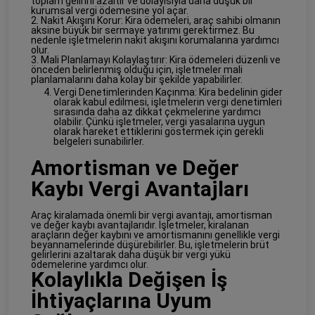
toplam gelirini azaltır ve dolayısıyla daha düşük bir
kurumsal vergi ödemesine yol açar.
2. Nakit Akışını Korur: Kira ödemeleri, araç sahibi olmanın
aksine büyük bir sermaye yatırımı gerektirmez. Bu
nedenle işletmelerin nakit akışını korumalarına yardımcı
olur.
3. Mali Planlamayı Kolaylaştırır: Kira ödemeleri düzenli ve
önceden belirlenmiş olduğu için, işletmeler mali
planlamalarını daha kolay bir şekilde yapabilirler.
Vergi Denetimlerinden Kaçınma: Kira bedelinin gider
olarak kabul edilmesi, işletmelerin vergi denetimleri
sırasında daha az dikkat çekmelerine yardımcı
olabilir. Çünkü işletmeler, vergi yasalarına uygun
olarak hareket ettiklerini göstermek için gerekli
belgeleri sunabilirler.
Amortisman ve Değer
Kaybı Vergi Avantajları
Araç kiralamada önemli bir vergi avantajı, amortisman
ve değer kaybı avantajlarıdır. İşletmeler, kiralanan
araçların değer kaybını ve amortismanını genellikle vergi
beyannamelerinde düşürebilirler. Bu, işletmelerin brüt
gelirlerini azaltarak daha düşük bir vergi yükü
ödemelerine yardımcı olur.
Kolaylıkla Değişen İş
İhtiyaçlarına Uyum