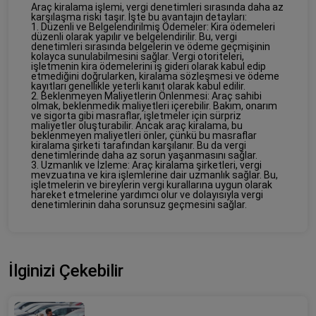
Araç kiralama işlemi, vergi denetimleri sırasında daha az
karşılaşma riski taşır. İşte bu avantajın detayları:
1. Düzenli ve Belgelendirilmiş Ödemeler: Kira ödemeleri
düzenli olarak yapılır ve belgelendirilir. Bu, vergi
denetimleri sırasında belgelerin ve ödeme geçmişinin
kolayca sunulabilmesini sağlar. Vergi otoriteleri,
işletmenin kira ödemelerini iş gideri olarak kabul edip
etmediğini doğrularken, kiralama sözleşmesi ve ödeme
kayıtları genellikle yeterli kanıt olarak kabul edilir.
2. Beklenmeyen Maliyetlerin Önlenmesi: Araç sahibi
olmak, beklenmedik maliyetleri içerebilir. Bakım, onarım
ve sigorta gibi masraflar, işletmeler için sürpriz
maliyetler oluşturabilir. Ancak araç kiralama, bu
beklenmeyen maliyetleri önler, çünkü bu masraflar
kiralama şirketi tarafından karşılanır. Bu da vergi
denetimlerinde daha az sorun yaşanmasını sağlar.
3. Uzmanlık ve İzleme: Araç kiralama şirketleri, vergi
mevzuatına ve kira işlemlerine dair uzmanlık sağlar. Bu,
işletmelerin ve bireylerin vergi kurallarına uygun olarak
hareket etmelerine yardımcı olur ve dolayısıyla vergi
denetimlerinin daha sorunsuz geçmesini sağlar.
İlginizi Çekebilir