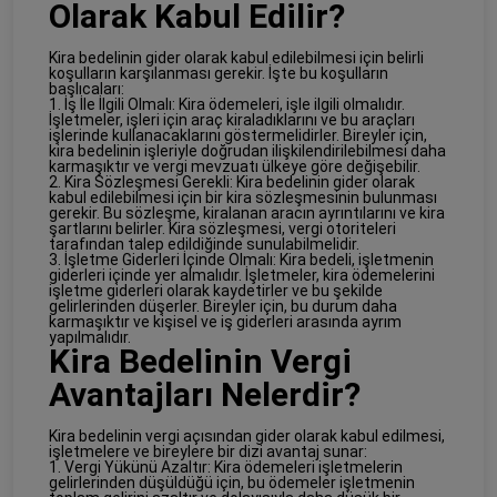
Olarak Kabul Edilir?
Kira bedelinin gider olarak kabul edilebilmesi için belirli
koşulların karşılanması gerekir. İşte bu koşulların
başlıcaları:
1. İş İle İlgili Olmalı: Kira ödemeleri, işle ilgili olmalıdır.
İşletmeler, işleri için araç kiraladıklarını ve bu araçları
işlerinde kullanacaklarını göstermelidirler. Bireyler için,
kira bedelinin işleriyle doğrudan ilişkilendirilebilmesi daha
karmaşıktır ve vergi mevzuatı ülkeye göre değişebilir.
2. Kira Sözleşmesi Gerekli: Kira bedelinin gider olarak
kabul edilebilmesi için bir kira sözleşmesinin bulunması
gerekir. Bu sözleşme, kiralanan aracın ayrıntılarını ve kira
şartlarını belirler. Kira sözleşmesi, vergi otoriteleri
tarafından talep edildiğinde sunulabilmelidir.
3. İşletme Giderleri İçinde Olmalı: Kira bedeli, işletmenin
giderleri içinde yer almalıdır. İşletmeler, kira ödemelerini
işletme giderleri olarak kaydetirler ve bu şekilde
gelirlerinden düşerler. Bireyler için, bu durum daha
karmaşıktır ve kişisel ve iş giderleri arasında ayrım
yapılmalıdır.
Kira Bedelinin Vergi
Avantajları Nelerdir?
Kira bedelinin vergi açısından gider olarak kabul edilmesi,
işletmelere ve bireylere bir dizi avantaj sunar:
1. Vergi Yükünü Azaltır: Kira ödemeleri işletmelerin
gelirlerinden düşüldüğü için, bu ödemeler işletmenin