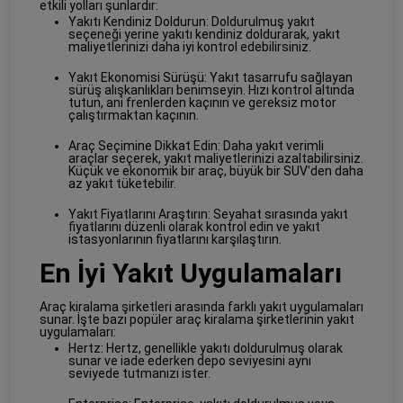
etkili yolları şunlardır:
Yakıtı Kendiniz Doldurun: Doldurulmuş yakıt
seçeneği yerine yakıtı kendiniz doldurarak, yakıt
maliyetlerinizi daha iyi kontrol edebilirsiniz.
Yakıt Ekonomisi Sürüşü: Yakıt tasarrufu sağlayan
sürüş alışkanlıkları benimseyin. Hızı kontrol altında
tutun, ani frenlerden kaçının ve gereksiz motor
çalıştırmaktan kaçının.
Araç Seçimine Dikkat Edin: Daha yakıt verimli
araçlar seçerek, yakıt maliyetlerinizi azaltabilirsiniz.
Küçük ve ekonomik bir araç, büyük bir SUV'den daha
az yakıt tüketebilir.
Yakıt Fiyatlarını Araştırın: Seyahat sırasında yakıt
fiyatlarını düzenli olarak kontrol edin ve yakıt
istasyonlarının fiyatlarını karşılaştırın.
En İyi Yakıt Uygulamaları
Araç kiralama şirketleri arasında farklı yakıt uygulamaları
sunar. İşte bazı popüler araç kiralama şirketlerinin yakıt
uygulamaları:
Hertz: Hertz, genellikle yakıtı doldurulmuş olarak
sunar ve iade ederken depo seviyesini aynı
seviyede tutmanızı ister.