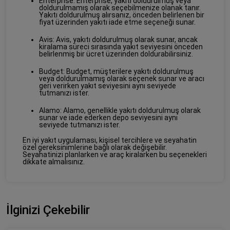
Enterprise: Enterprise, yakıtı doldurulmuş veya
doldurulmamış olarak seçebilmenize olanak tanır.
Yakıtı doldurulmuş alırsanız, önceden belirlenen bir
fiyat üzerinden
yakıtı iade etme seçeneği sunar.
Avis: Avis, yakıtı doldurulmuş olarak sunar, ancak
kiralama süreci sırasında yakıt seviyesini önceden
belirlenmiş bir ücret üzerinden doldurabilirsiniz.
Budget: Budget, müşterilere yakıtı doldurulmuş
veya doldurulmamış olarak seçenek sunar ve aracı
geri verirken yakıt seviyesini aynı seviyede
tutmanızı ister.
Alamo: Alamo, genellikle yakıtı doldurulmuş olarak
sunar ve iade ederken depo seviyesini aynı
seviyede tutmanızı ister.
En iyi yakıt uygulaması, kişisel tercihlere ve seyahatin
özel gereksinimlerine bağlı olarak değişebilir.
Seyahatinizi planlarken ve araç kiralarken bu seçenekleri
dikkate almalısınız.
İlginizi Çekebilir