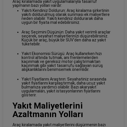
Araç kiralamada yakıt uygulamalarıyla tasarruf
yapmanın bazı yolları vardır:
Yakıtı Kendiniz Doldurun: Araç kiralama şirketinin
yakıtı doldurulmuş olarak sunması ek maliyetlere
neden olabilir. Yakıtı kendiniz doldurarak daha
uygun bir fiyata mal edebilirsiniz.
Araç Seçimini Düşünün: Daha yakıt verimli araçlar
seçerek, seyahat maliyetlerinizi düşürebilirsiniz.
Küçük bir araç, büyük bir SUV'den daha az yakıt
tüketebilir.
Yakıt Ekonomisi Sürüşü: Araç kullanırken hızı
kontrol altında tutmak, ani frenlemelerden
kaçınmak ve gereksiz motor çalıştırmaktan
kaçınmak gibi yakıt tasarrufu sağlayan sürüş
alışkanlıklarını benimsemek önemlidir.
Yakıt Fiyatlarını Araştırın: Seyahatiniz sırasında
yakıt fiyatlarını karşılaştırmak, daha ucuz yakıt
bulmanıza yardımcı olabilir. Bazı akaryakıt
uygulamaları, yakıt istasyonlarının fiyatlarını
gösterir.
Yakıt Maliyetlerini
Azaltmanın Yolları
Araç kiralamada yakıt maliyetlerini düşürmenin bazı