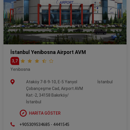
İstanbul Yenibosna Airport AVM
3,7
Yenibosna
Ataköy 7-8-9-10, E-5 Yanyol
İstanbul
Çobançeşme Cad, Airport AVM
Kat:-2, 34158 Bakırköy/
İstanbul
HARİTA GÖSTER
+905309534685 - 4441545