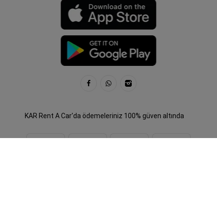
KAR Rent A Car'da ödemeleriniz 100% güven altında